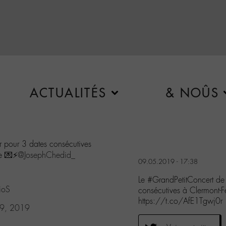
ACTUALITÉS
& NOÛS
r pour 3 dates consécutives
e 💌⚡️
@JosephChedid_
09.05.2019 - 17:38
Le #GrandPetitConcert de 
ioS
consécutives à Clermont-Fe
https://t.co/AfE1Tgwj0r
9, 2019