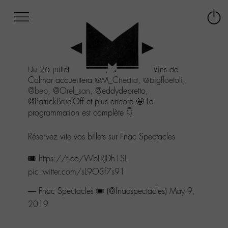
Afficher
Panneau de gestion des cookies
Labo
Connex
-
le
M-
menu
Aller
Du 26 juillet au 4 août, la Foire Aux Vins de
au
Colmar accueillera
@M_Chedid
,
@bigfloetoli
,
menu
@bep
,
@Orel_san
, @eddydepretto,
Aller
@PatrickBruelOff et plus encore 🤩 La
au
programmation est complète 👇
contenu
Aller
à
Réservez vite vos billets sur Fnac Spectacles
la
recherche
🎟
https://t.co/WbLRJDh1SL
pic.twitter.com/sL9O3f7s91
— Fnac Spectacles 🎟️ (@fnacspectacles)
May 9,
2019