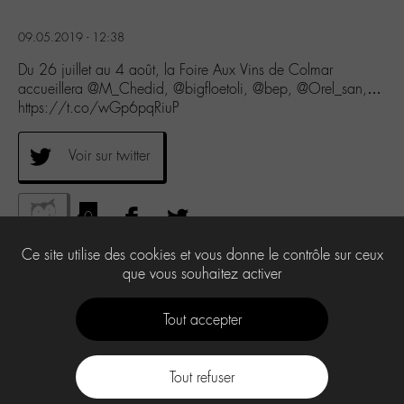
09.05.2019 - 12:38
Du 26 juillet au 4 août, la Foire Aux Vins de Colmar
accueillera @M_Chedid, @bigfloetoli, @bep, @Orel_san,…
https://t.co/wGp6pqRiuP
Voir sur twitter
0
Ce site utilise des cookies et vous donne le contrôle sur ceux
que vous souhaitez activer
Tout accepter
Tout refuser