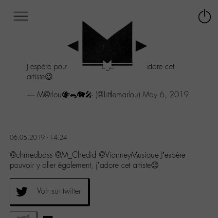
Afficher
Panneau de gestion des cookies
Labo
Connex
-
le
M-
menu
Aller
J'espère pouvoir y aller également, j'adore cet
au
artiste😉
menu
Aller
— M@rlou🐝🐀🐘🎤 (@Littlemarlou)
May 6, 2019
au
contenu
Aller
à
06.05.2019 - 14:24
la
recherche
@chmedbass @M_Chedid @VianneyMusique J’espère
pouvoir y aller également, j’adore cet artiste😉
Voir sur twitter