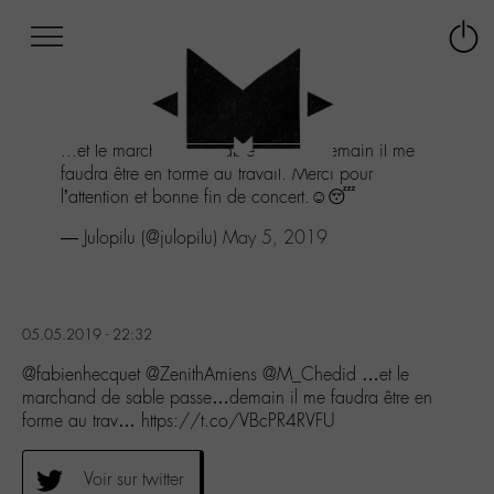
Afficher
Panneau de gestion des cookies
Labo
Connex
-
le
M-
menu
Aller
...et le marchand de sable passe...demain il me
au
faudra être en forme au travail. Merci pour
menu
l’attention et bonne fin de concert.☺️😴
Aller
au
— Julopilu (@julopilu)
May 5, 2019
contenu
Aller
à
la
05.05.2019 - 22:32
recherche
@fabienhecquet @ZenithAmiens @M_Chedid …et le
marchand de sable passe…demain il me faudra être en
forme au trav… https://t.co/VBcPR4RVFU
Voir sur twitter