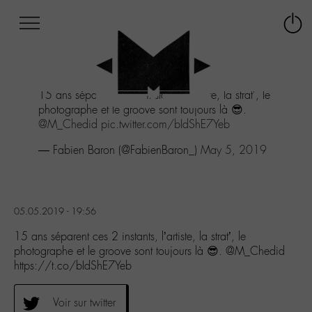
Afficher
Panneau de gestion des cookies
Labo
Connex
-
le
M-
menu
Aller
15 ans séparent ces 2 instants, l'artiste, la strat', le
au
photographe et le groove sont toujours là 😎.
menu
@M_Chedid
pic.twitter.com/bIdShE7Yeb
Aller
au
— Fabien Baron (@FabienBaron_)
May 5, 2019
contenu
Aller
à
la
05.05.2019 - 19:56
recherche
15 ans séparent ces 2 instants, l’artiste, la strat’, le
photographe et le groove sont toujours là 😎. @M_Chedid
https://t.co/bIdShE7Yeb
Voir sur twitter