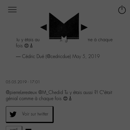
Afficher
Panneau de gestion des cookies
Labo
Connex
-
le
M-
menu
Aller
Tu y étais aussi ?! C'était génial comme à chaque
au
fois 😍🎸
menu
Aller
— Cédric Dué (@cedricdue)
May 5, 2019
au
contenu
Aller
à
05.05.2019 - 17:01
la
recherche
@pierreLeresteux @M_Chedid Tu y étais aussi ?! C’était
génial comme à chaque fois 😍🎸
Voir sur twitter