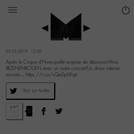
Afficher
Panneau de gestion des cookies
Labo
Connex
-
le
M-
menu
Aller
au
menu
05.05.2019 - 12:50
Aller
au
Après le Cirque d’Hiver,quelle surprise de découvrir-M-au
contenu
@ZENITHROUEN avec un autre concert!Un show intense
Aller
encore… https://t.co/vQe2p6Kqtr
à
la
Voir sur twitter
recherche
0