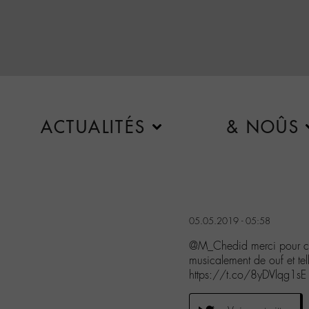
ACTUALITÉS
& NOÛS
05.05.2019 - 05:58
@M_Chedid merci pour ce 
musicalement de ouf et te
https://t.co/8yDVlqg1sE