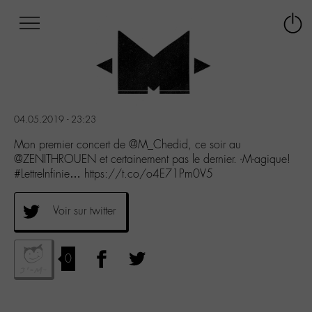
Afficher
Panneau de gestion des cookies
Labo
Connex
-
le
M-
menu
Aller
au
menu
04.05.2019 - 23:23
Aller
au
Mon premier concert de @M_Chedid, ce soir au
contenu
@ZENITHROUEN et certainement pas le dernier. -M-agique!
Aller
#LettreInfinie… https://t.co/o4E71Pm0V5
à
la
Voir sur twitter
recherche
0