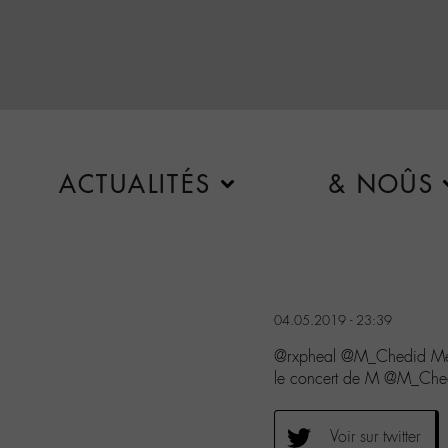
ACTUALITÉS
& NOÛS
04.05.2019 - 23:39
@rxpheal @M_Chedid Mer
le concert de M @M_Che
Voir sur twitter