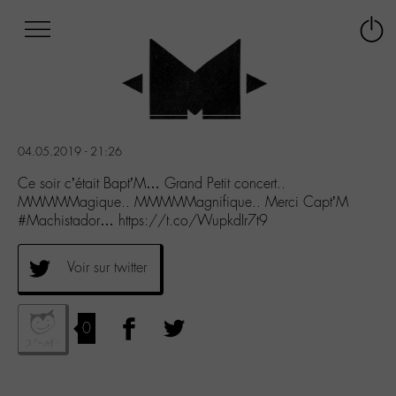
Afficher
Panneau de gestion des cookies
Labo
Connex
-
le
M-
menu
Aller
au
menu
04.05.2019 - 21:26
Aller
au
Ce soir c’était Bapt’M… Grand Petit concert..
contenu
MMMMMagique.. MMMMMagnifique.. Merci Capt’M
Aller
#Machistador… https://t.co/WupkdIr7t9
à
la
Voir sur twitter
recherche
0