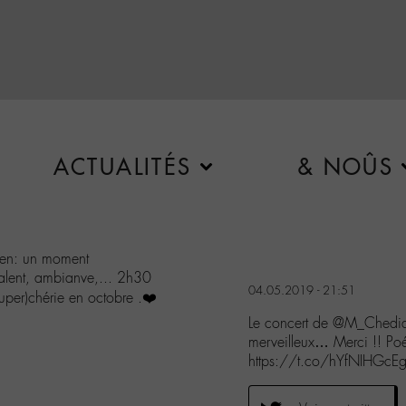
ACTUALITÉS
& NOÛS
uen: un moment
 talent, ambianve,... 2h30
04.05.2019 - 21:51
uper)chérie en octobre .❤️
Le concert de @M_Chedid
merveilleux… Merci !! Poé
https://t.co/hYfNIHGcE