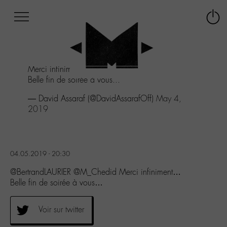
Afficher
Panneau de gestion des cookies
Labo
Connex
-
le
M-
menu
Aller
Merci infiniment...
au
Belle fin de soirée à vous...
menu
Aller
— David Assaraf (@DavidAssarafOff)
May 4,
au
2019
contenu
Aller
à
la
04.05.2019 - 20:30
recherche
@BertrandLAURIER @M_Chedid Merci infiniment…
Belle fin de soirée à vous…
Voir sur twitter