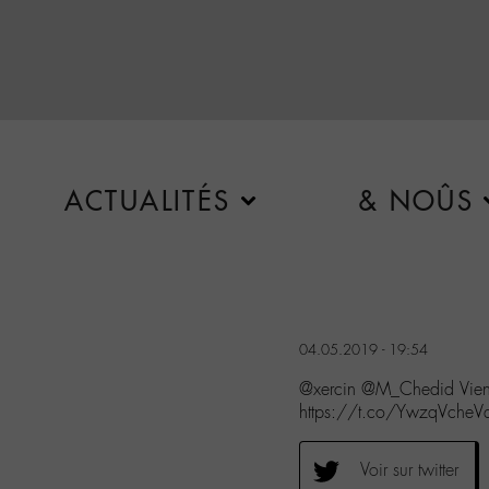
ACTUALITÉS
& NOÛS
04.05.2019 - 19:54
@xercin @M_Chedid Viens 
https://t.co/YwzqVcheV
Voir sur twitter