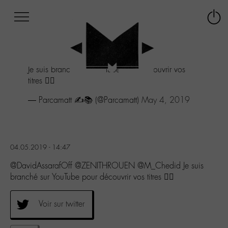
Afficher
Panneau de gestion des cookies
Labo
Connex
-
le
M-
menu
Aller
Je suis branché sur YouTube pour découvrir vos
au
titres 👍🏻
menu
Aller
— Parcamatt ✍️📚 (@Parcamatt)
May 4, 2019
au
contenu
Aller
à
la
04.05.2019 - 14:47
recherche
@DavidAssarafOff @ZENITHROUEN @M_Chedid Je suis
branché sur YouTube pour découvrir vos titres 👍🏻
Voir sur twitter