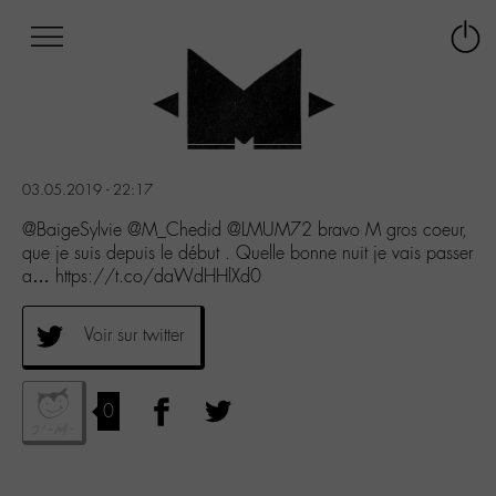
Afficher
Panneau de gestion des cookies
Labo
Connex
-
le
M-
menu
Aller
au
menu
03.05.2019 - 22:17
Aller
au
@BaigeSylvie @M_Chedid @LMUM72 bravo M gros coeur,
contenu
que je suis depuis le début . Quelle bonne nuit je vais passer
Aller
a… https://t.co/daWdHHlXd0
à
la
Voir sur twitter
recherche
0