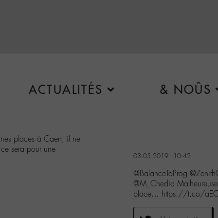
ACTUALITÉS
& NOÛS
mes places à Caen, il ne
 ce sera pour une
03.05.2019 - 10:42
@BalanceTaProg @Zenit
@M_Chedid Malheureuseme
place… https://t.co/aE