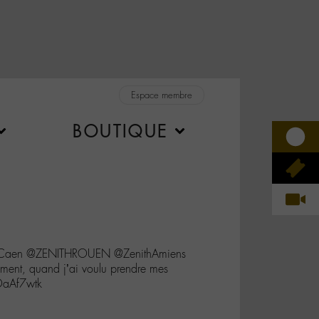
Espace membre
BOUTIQUE
hCaen @ZENITHROUEN @ZenithAmiens
nt, quand j’ai voulu prendre mes
OaAf7wtk