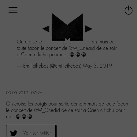
Afficher
Panneau de gestion des cookies
Labo
Connex
-
le
M-
menu
Aller
On croise les doigts pour sortie demain mais de
au
toute façon le concert de
@M_Chedid
de ce soir
menu
a Caen c fichu pour moi 😭😭😭
Aller
au
— Emiliethebos (@emiliethebos)
May 3, 2019
contenu
Aller
à
la
03.05.2019 - 07:26
recherche
On croise les doigts pour sortie demain mais de toute façon
le concert de @M_Chedid de ce soir a Caen c fichu pour
moi 😭😭😭
Voir sur twitter