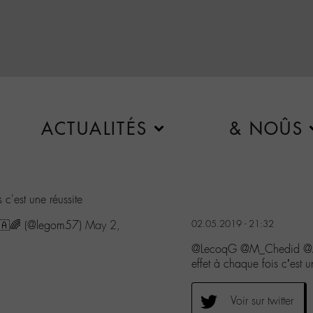
ACTUALITÉS
& NOÛS
s c'est une réussite
🇦🌈 (@legom57)
May 2,
02.05.2019 - 21:32
@LecoqG @M_Chedid @Anta
effet à chaque fois c’est u
Voir sur twitter