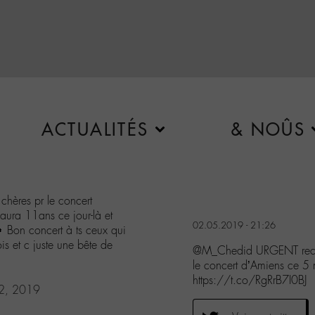
ACTUALITÉS
& NOÛS
hères pr le concert
aura 11ans ce jour-là et
02.05.2019 - 21:26
 Bon concert à ts ceux qui
ois et c juste une bête de
@M_Chedid URGENT reche
le concert d’Amiens ce 5
https://t.co/RgRrB7I0BJ
2, 2019