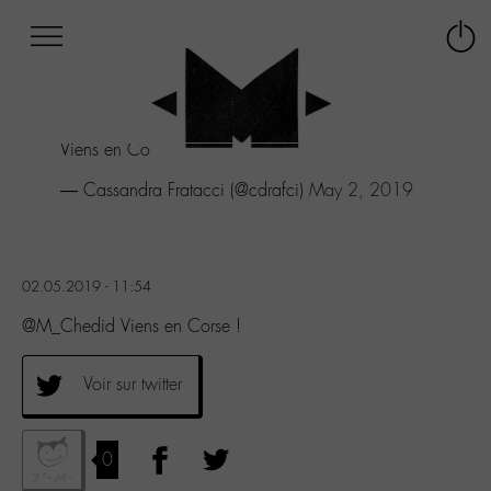
Afficher
Panneau de gestion des cookies
Labo
Connex
-
le
M-
menu
Aller
Viens en Corse !
au
menu
— Cassandra Fratacci (@cdrafci)
May 2, 2019
Aller
au
contenu
Aller
02.05.2019 - 11:54
à
la
@M_Chedid Viens en Corse !
recherche
Voir sur twitter
0