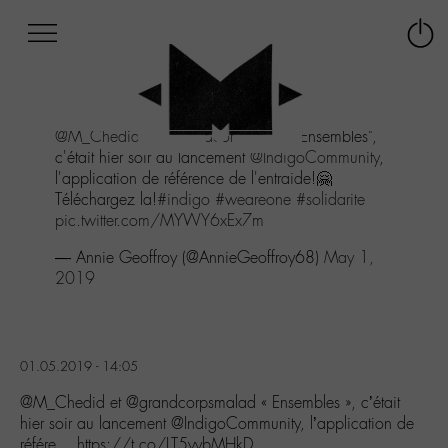
Afficher
Panneau de gestion des cookies
Labo
Connex
-
le
M-
menu
Aller
@M_Chedid
et
@grandcorpsmalad
"Ensembles",
au
c'était hier soir au lancement
@IndigoCommunity
,
menu
l'application de référence de l'entraide!🤗
Aller
Téléchargez la!
#indigo
#weareone
#solidarite
au
pic.twitter.com/MYWY6xEx7m
contenu
Aller
— Annie Geoffroy (@AnnieGeoffroy68)
May 1,
à
2019
la
recherche
01.05.2019 - 14:05
@M_Chedid et @grandcorpsmalad « Ensembles », c’était
hier soir au lancement @IndigoCommunity, l’application de
référe… https://t.co/LT5yybMHkD