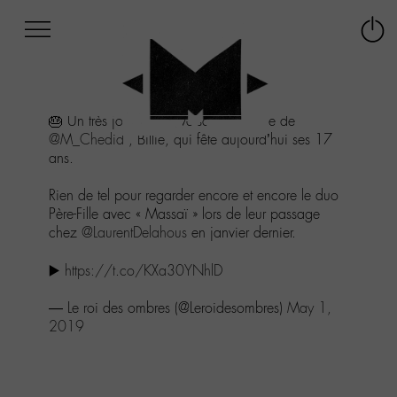
Afficher
Panneau de gestion des cookies
Labo
Connex
-
le
M-
menu
Aller
🎂 Un très joyeux anniversaire à la fille de
au
@M_Chedid
, Billie, qui fête aujourd’hui ses 17
menu
ans.
Aller
au
Rien de tel pour regarder encore et encore le duo
contenu
Père-Fille avec « Massaï » lors de leur passage
Aller
chez
@LaurentDelahous
en janvier dernier.
à
la
▶️
https://t.co/KXa30YNhlD
recherche
— Le roi des ombres (@Leroidesombres)
May 1,
2019