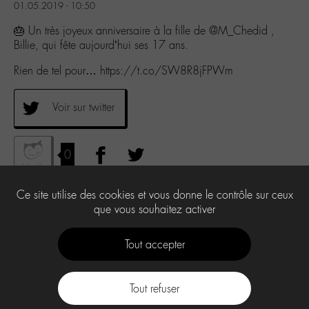
01.05.2019 - 10:50
🎂 Un très joyeux anniversaire à la fille de @M_Chedid ,
Billie, qui fête aujourd’hui ses 17 ans.
Rien de tel pour… https://t.co/SW8R8jFPWm
Voir sur twitter
0
Ce site utilise des cookies et vous donne le contrôle sur ceux
que vous souhaitez activer
Tout accepter
Tout refuser