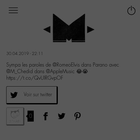
Afficher
Panneau de gestion des cookies
Labo
Connex
-
le
M-
menu
Aller
au
menu
30.04.2019 - 22:11
Aller
au
Sympa les paroles de @RomeoElvis dans Parano avec
contenu
@M_Chedid dans @AppleMusic 😂😭
Aller
https://t.co/QvUIRGvpOF
à
la
Voir sur twitter
recherche
0