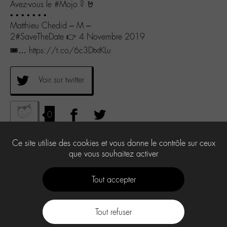
Avez-vous le #Mojo ? 🤘
• • • • • • •
Matthieu Chedid – M –
2#SaveTheDate 👉 4 Novembre 2019
🎟… https://t.co/6c3DtxtKLu
Voir sur twitter
0
Ce site utilise des cookies et vous donne le contrôle sur ceux
que vous souhaitez activer
Tout accepter
Tout refuser