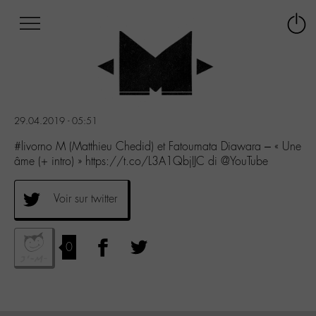
Afficher
Panneau de gestion des cookies
Labo
Connex
-
le
M-
menu
Aller
au
menu
29.04.2019 - 05:51
Aller
au
#livorno M (Matthieu Chedid) et Fatoumata Diawara – « Une
contenu
âme (+ intro) » https://t.co/L3A1QbjIJC di @YouTube
Aller
à
Voir sur twitter
la
recherche
0