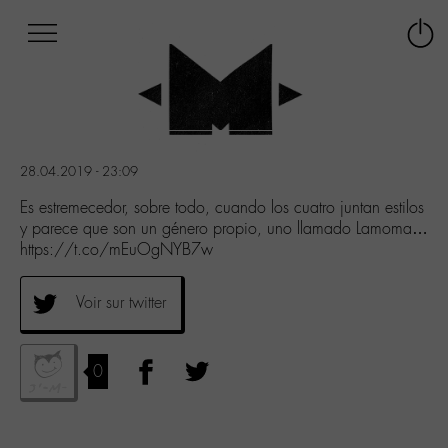
Afficher
Panneau de gestion des cookies
Labo
Connex
-
le
M-
menu
Aller
au
menu
28.04.2019 - 23:09
Aller
au
Es estremecedor, sobre todo, cuando los cuatro juntan estilos
contenu
y parece que son un género propio, uno llamado Lamoma…
Aller
https://t.co/mEuOgNYB7w
à
la
Voir sur twitter
recherche
0