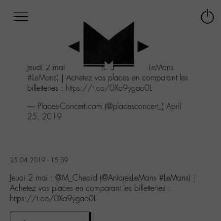
Afficher
Panneau de gestion des cookies
Labo
Connex
-
le
M-
menu
Aller
Jeudi 2 mai :
@M_Chedid
(
@AntaresLeMans
au
#LeMans
) | Achetez vos places en comparant les
menu
billetteries :
https://t.co/0Xa9ygao0L
Aller
au
— Places-Concert.com (@placesconcert_)
April
contenu
25, 2019
Aller
à
la
recherche
25.04.2019 - 15:39
Jeudi 2 mai : @M_Chedid (@AntaresLeMans #LeMans) |
Achetez vos places en comparant les billetteries :
https://t.co/0Xa9ygao0L