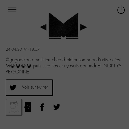
Afficher
Panneau de gestion des cookies
Labo
Connex
-
le
M-
menu
Aller
au
menu
24.04.2019 - 18:57
Aller
au
@gagadelano matthieu chedid ptdrrrr son nom d’artiste c’est
contenu
M😭😭😭😭 jsuis sure t’as cru yavais qqn mdr ET NON YA
Aller
PERSONNE
à
la
Voir sur twitter
recherche
0