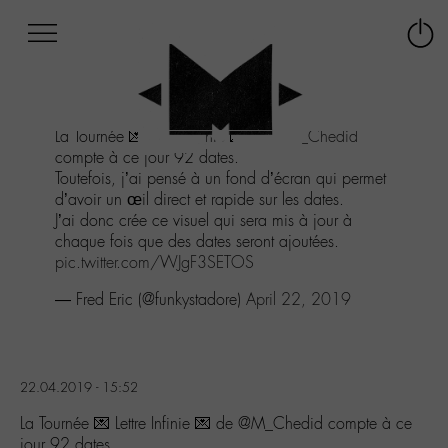
Afficher
Panneau de gestion des cookies
Labo
Connex
-
le
M-
menu
Aller
La Tournée 💌 Lettre Infinie 💌 de
@M_Chedid
au
compte à ce jour 92 dates.
menu
Toutefois, j’ai pensé à un fond d’écran qui permet
Aller
d’avoir un œil direct et rapide sur les dates.
au
J’ai donc crée ce visuel qui sera mis à jour à
contenu
chaque fois que des dates seront ajoutées.
Aller
pic.twitter.com/WJgF3SETOS
à
la
— Fred Eric (@funkystadore)
April 22, 2019
recherche
22.04.2019 - 15:52
La Tournée 💌 Lettre Infinie 💌 de @M_Chedid compte à ce
jour 92 dates.