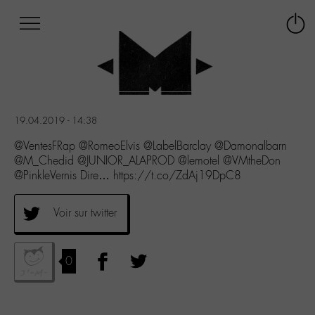
Afficher
Panneau de gestion des cookies
Labo
Connex
-
le
M-
menu
Aller
au
menu
19.04.2019 - 14:38
Aller
au
@VentesFRap @RomeoElvis @LabelBarclay @Damonalbarn
contenu
@M_Chedid @JUNIOR_ALAPROD @lemotel @VMtheDon
Aller
@PinkleVernis Dire… https://t.co/ZdAj19DpC8
à
la
Voir sur twitter
recherche
0