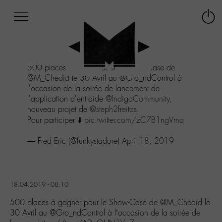
Afficher
Panneau de gestion des cookies
Labo
Connex
-
le
M-
menu
Aller
500 places à gagner pour le Show-Case de
au
@M_Chedid
le 30 Avril au @Gro_ndControl à
menu
l'occasion de la soirée de lancement de
Aller
l'application d'entraide
@IndigoCommunity
,
au
nouveau projet de
@steph2freitas
.
contenu
Pour participer ⬇️
pic.twitter.com/zC7B1ngVmq
Aller
à
— Fred Eric (@funkystadore)
April 18, 2019
la
recherche
18.04.2019 - 08:10
500 places à gagner pour le Show-Case de @M_Chedid le
30 Avril au @Gro_ndControl à l’occasion de la soirée de