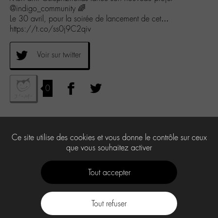
@indigo_community 🌈
Le 30 avril, pour la soirée de lancement de cet…
https://t.co/ss0j9C2qiv
Voir sur twitter
0
Ce site utilise des cookies et vous donne le contrôle sur ceux
que vous souhaitez activer
Tout accepter
Tout refuser