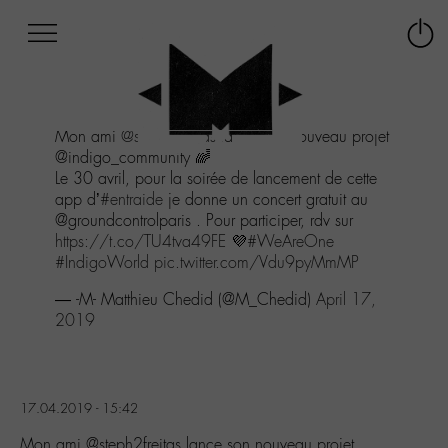
Afficher
Panneau de gestion des cookies
Labo
Connex
-
le
M-
menu
Aller
Mon ami
@steph2freitas
lance son nouveau projet
au
@indigo_community 🌈
menu
Le 30 avril, pour la soirée de lancement de cette
Aller
app d’
#entraide
je donne un concert gratuit au
au
@groundcontrolparis . Pour participer, rdv sur
contenu
https://t.co/TU4tva49FE
💜
#WeAreOne
Aller
#IndigoWorld
pic.twitter.com/Vdu9pyMmMP
à
la
— -M- Matthieu Chedid (@M_Chedid)
April 17,
recherche
2019
17.04.2019 - 15:42
Mon ami @steph2freitas lance son nouveau projet