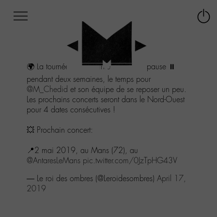
Afficher
Panneau de gestion des cookies
Labo
Connex
-
le
M-
menu
Aller
🌍 La tournée
#LettreInfinie
se met sur pause ⏸
au
menu
pendant deux semaines, le temps pour
Aller
@M_Chedid
et son équipe de se reposer un peu.
au
Les prochains concerts seront dans le Nord-Ouest
contenu
pour 4 dates consécutives !
Aller
à
💥 Prochain concert:
la
recherche
📍2 mai 2019, au Mans (72), au
@AntaresLeMans
pic.twitter.com/0JzTpHG43V
— Le roi des ombres (@Leroidesombres)
April 17,
2019