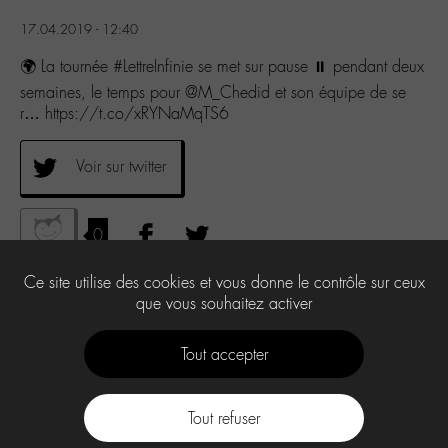
17.04.2019 - 12:40
🌍 La tournée #LettreInfinie se met sur pause ⏸ pendant deux
semaines, le temps pour @M_Chedid et son équipe de se
r… https://t.co/xRYNaMqTS6
Voir sur twitter
0
Ce site utilise des cookies et vous donne le contrôle sur ceux
que vous souhaitez activer
Tout accepter
Tout refuser