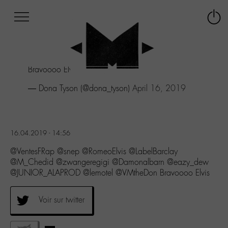
Afficher
Panneau de gestion des cookies
Labo
Connex
-
le
M-
menu
Aller
Bravoooo Elvis
au
menu
— Dona Tyson (@dona_tyson)
April 16, 2019
Aller
au
contenu
Aller
16.04.2019 - 14:56
à
la
@VentesFRap @snep @RomeoElvis @LabelBarclay
recherche
@M_Chedid @zwangeregigi @Damonalbarn @eazy_dew
@JUNIOR_ALAPROD @lemotel @VMtheDon Bravoooo Elvis
Voir sur twitter