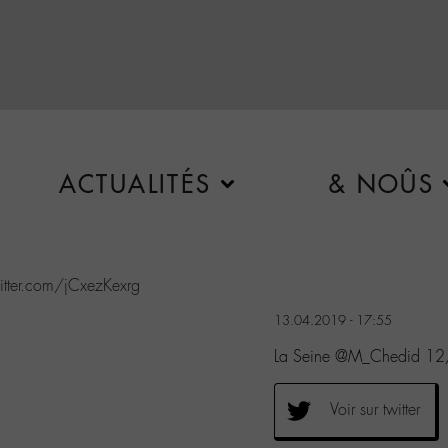
ACTUALITÉS
& NOÛS
witter.com/jCxezKexrg
13.04.2019 - 17:55
La Seine @M_Chedid 12
Voir sur twitter