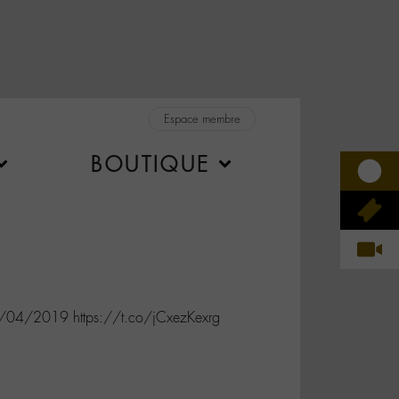
Espace membre
BOUTIQUE
/04/2019 https://t.co/jCxezKexrg