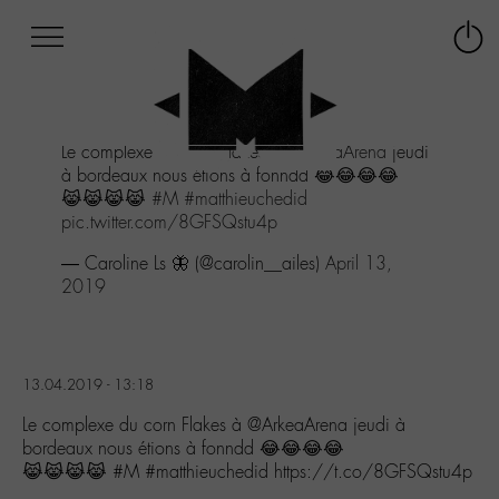
Afficher
Panneau de gestion des cookies
Labo
Connex
-
le
M-
menu
Aller
Le complexe du corn Flakes à
@ArkeaArena
jeudi
au
à bordeaux nous étions à fonndd 😂😂😂😂
menu
😹😹😹😹
#M
#matthieuchedid
Aller
pic.twitter.com/8GFSQstu4p
au
contenu
— Caroline Ls 🦋 (@carolin__ailes)
April 13,
Aller
2019
à
la
recherche
13.04.2019 - 13:18
Le complexe du corn Flakes à @ArkeaArena jeudi à
bordeaux nous étions à fonndd 😂😂😂😂
😹😹😹😹 #M #matthieuchedid https://t.co/8GFSQstu4p