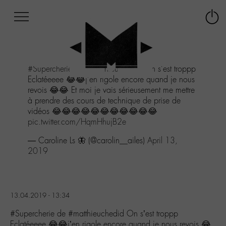
Afficher
Panneau de gestion des cookies
Labo
Connex
-
le
M-
menu
Aller
#Supercherie
de
#matthieuchedid
On s'est troppp
au
Eclatéeeee 😂😂j'en rigole encore quand je nous
menu
revois 😂😂 Et moi je vais sérieusement me mettre
Aller
à prendre des cours de technique de prise de
au
vidéos 😂😂😂😂😂😂😂😂😂😂😂
contenu
pic.twitter.com/HqmHhujB2e
Aller
à
— Caroline Ls 🦋 (@carolin__ailes)
April 13,
la
2019
recherche
13.04.2019 - 13:34
#Supercherie de #matthieuchedid On s’est troppp
Eclatéeeee 😂😂j’en rigole encore quand je nous revois 😂