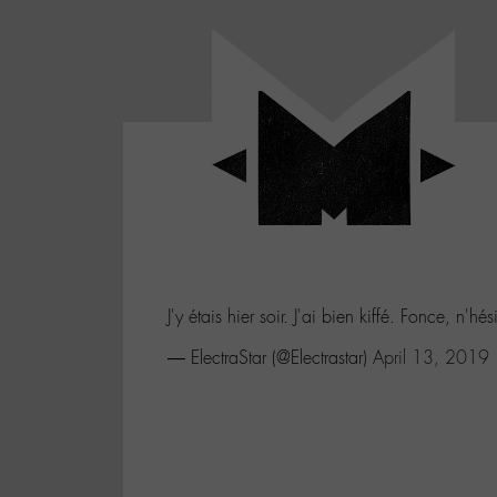
Panneau de gestion des cookies
LABO
-
Aller
Laboratoire
au
poétique
M-
menu
et
musical
Aller
autour
au
de
contenu
l'univers
Aller
de
-
à
M-
J'y étais hier soir. J'ai bien kiffé. Fonce, n'hés
la
recherche
— ElectraStar (@Electrastar)
April 13, 2019