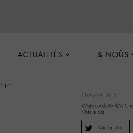
ACTUALITÉS
& NOÛS
ite pas
13.04.2019 - 06:16
@Astroboydu86 @M_Chedid J
n’hésite pas
Voir sur twitter