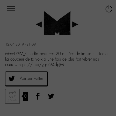
Afficher
Panneau de gestion des cookies
Labo
Connex
-
le
M-
menu
Aller
au
menu
12.04.2019 - 21:09
Aller
au
Merci @M_Chedid pour ces 20 années de transe musicale.
contenu
La douceur de ta voix a une fois de plus fait vibrer nos
Aller
cœu… https://t.co/ygkx94dpJM
à
la
Voir sur twitter
recherche
0