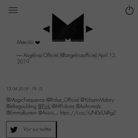
Afficher
Panneau de gestion des cookies
Labo
Connex
-
le
M-
menu
Aller
Merciiiii ❤️
au
menu
— Angélina Officiel (@angelinaofficie)
April 12,
Aller
2019
au
contenu
Aller
à
la
12.04.2019 - 19:15
recherche
@MagicFrequence @Ridsa_Officiel @YohannMalory
@elliegoulding
@Pink
@MPokora @AsAnimals
@EmmaBunton @Avicii… https://t.co/iUN0cUVAgZ
Voir sur twitter