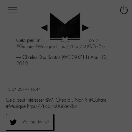
Afficher
Panneau de gestion des cookies
Labo
Connex
-
le
M-
menu
Aller
Cela peut intéresser
@M_Chedid
. Non ?
au
#Guitare
#Musique
https://t.co/p0Q2efZkxt
menu
Aller
— Charles Dos Santos (@CDS0711)
April 12,
au
2019
contenu
Aller
à
la
12.04.2019 - 16:44
recherche
Cela peut intéresser @M_Chedid . Non ? #Guitare
#Musique https://t.co/p0Q2efZkxt
Voir sur twitter