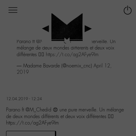
Afficher
Panneau de gestion des cookies
Labo
Connex
-
le
M-
menu
Aller
Parano ft
@M_Chedid
😍 une pure merveille. Un
au
mélange de deux mondes différents et deux voix
menu
différentes 👌🏼
https://t.co/ag2AFye9Im
Aller
au
— Madame Bavarde (@noemix_cnc)
April 12,
contenu
2019
Aller
à
la
recherche
12.04.2019 - 12:24
Parano ft @M_Chedid 😍 une pure merveille. Un mélange
de deux mondes différents et deux voix différentes 👌🏼
https://t.co/ag2AFye9Im