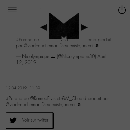
Afficher
Panneau de gestion des cookies
Labo
Connex
-
le
M-
menu
Aller
#Parano
de @RomeoElvis et
@M_Chedid
produit
au
par
@vladcauchemar
. Dieu existe, merci 🙏
menu
Aller
— Nicolympique 🐊 (@Nicolympique30)
April
au
12, 2019
contenu
Aller
à
la
12.04.2019 - 11:39
recherche
#Parano de @RomeoElvis et @M_Chedid produit par
@vladcauchemar. Dieu existe, merci 🙏
Voir sur twitter