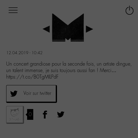
Afficher
Panneau de gestion des cookies
Labo
Connex
-
le
M-
menu
Aller
au
menu
12.04.2019 - 10:42
Aller
au
Un concert grandiose pour la seconde fois, un artiste dingue,
contenu
un talent immense, je suis toujours aussi fan ! Merci…
Aller
https://t.co/B0TgMILPdF
à
la
Voir sur twitter
recherche
0