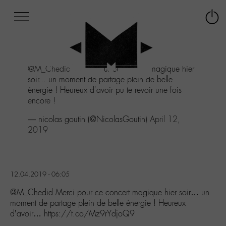
Afficher
Panneau de gestion des cookies
Labo
Connex
-
le
M-
menu
Aller
@M_Chedid
Merci pour ce concert magique hier
au
soir... un moment de partage plein de belle
menu
énergie ! Heureux d'avoir pu te revoir une fois
Aller
encore !
au
contenu
— nicolas goutin (@NicolasGoutin)
April 12,
Aller
2019
à
la
recherche
12.04.2019 - 06:05
@M_Chedid Merci pour ce concert magique hier soir… un
moment de partage plein de belle énergie ! Heureux
d’avoir… https://t.co/Mz9rYdjoQ9