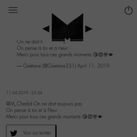
Afficher
Panneau de gestion des cookies
Labo
Connex
-
le
M-
menu
Aller
On ne dort toujours pas
au
On pense à toi et à Fleur
menu
Merci pour tous ces grands moments 😘😍🌸💋
Aller
au
— Gaëtane (@Gaetane331)
April 11, 2019
contenu
Aller
à
la
11.04.2019 - 23:34
recherche
@M_Chedid On ne dort toujours pas
On pense à toi et à Fleur
Merci pour tous ces grands moments 😘😍🌸💋
Voir sur twitter