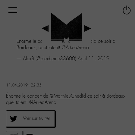
Afficher
Panneau de gestion des cookies
Labo
Connex
-
le
M-
menu
Aller
Énorme le concert de
@MatthieuChedid
ce soir à
au
Bordeaux, quel talent!
@ArkeaArena
menu
Aller
— AlexB (@alexberne33600)
April 11, 2019
au
contenu
Aller
à
11.04.2019 - 22:35
la
recherche
Énorme le concert de
@MatthieuChedid
ce soir à Bordeaux,
quel talent! @ArkeaArena
Voir sur twitter