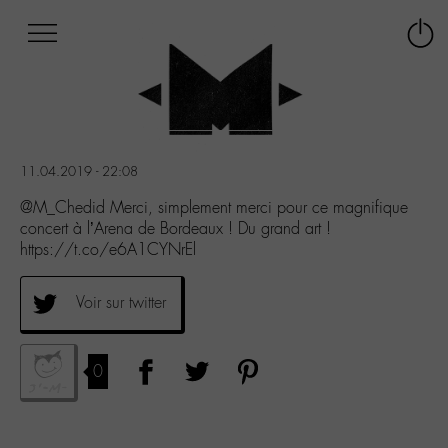
Afficher
Panneau de gestion des cookies
Labo
Connex
-
le
M-
menu
Aller
au
menu
11.04.2019 - 22:08
Aller
au
@M_Chedid Merci, simplement merci pour ce magnifique
contenu
concert à l’Arena de Bordeaux ! Du grand art !
Aller
https://t.co/e6A1CYNrEl
à
la
Voir sur twitter
recherche
0