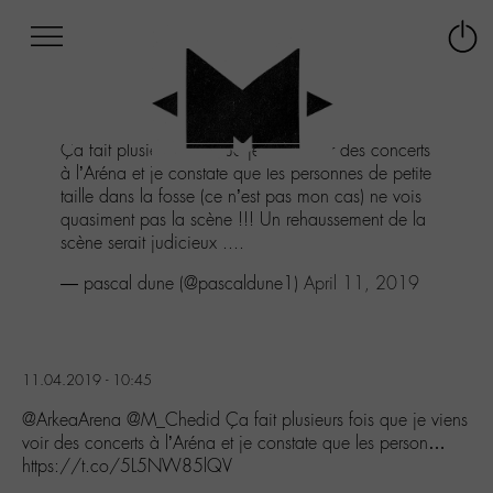
Afficher
Panneau de gestion des cookies
Labo
Connex
-
le
M-
menu
Aller
Ça fait plusieurs fois que je viens voir des concerts
au
à l’Aréna et je constate que les personnes de petite
menu
taille dans la fosse (ce n’est pas mon cas) ne vois
Aller
quasiment pas la scène !!! Un rehaussement de la
au
scène serait judicieux ....
contenu
Aller
— pascal dune (@pascaldune1)
April 11, 2019
à
la
recherche
11.04.2019 - 10:45
@ArkeaArena @M_Chedid Ça fait plusieurs fois que je viens
voir des concerts à l’Aréna et je constate que les person…
https://t.co/5L5NW85lQV